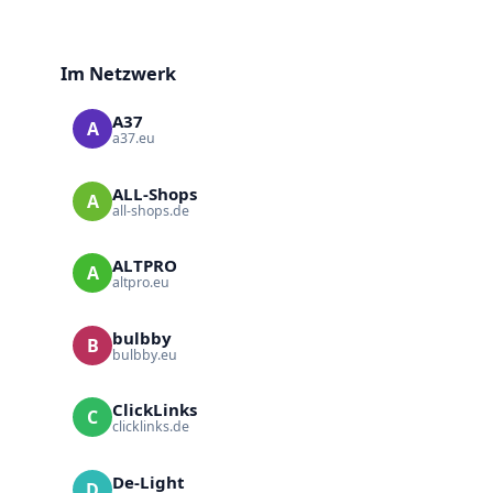
Im Netzwerk
A37
A
a37.eu
ALL-Shops
A
all-shops.de
ALTPRO
A
altpro.eu
bulbby
B
bulbby.eu
ClickLinks
C
clicklinks.de
De-Light
D