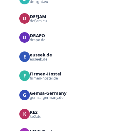
de-light.eu
DEFJAM
D
defjam.eu
DRAPO
D
drapo.de
euseek.de
E
euseek.de
Firmen-Hostel
F
firmen-hostel.de
Gemsa-Germany
G
gemsa-germany.de
KE2
K
ke2.de