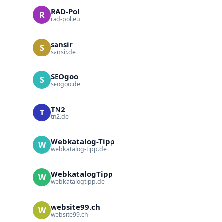
RAD-Pol
R
rad-pol.eu
sansir
S
sansir.de
SEOgoo
S
seogoo.de
TN2
T
tn2.de
Webkatalog-Tipp
W
webkatalog-tipp.de
WebkatalogTipp
W
webkatalogtipp.de
website99.ch
W
website99.ch